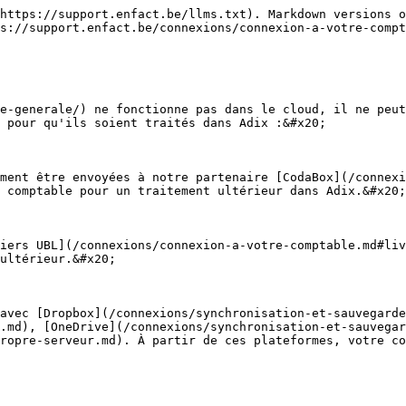
https://support.enfact.be/llms.txt). Markdown versions o
s://support.enfact.be/connexions/connexion-a-votre-compt
e-generale/) ne fonctionne pas dans le cloud, il ne peut
 pour qu'ils soient traités dans Adix :&#x20;

ement être envoyées à notre partenaire [CodaBox](/connexi
 comptable pour un traitement ultérieur dans Adix.&#x20;

iers UBL](/connexions/connexion-a-votre-comptable.md#liv
ultérieur.&#x20;

avec [Dropbox](/connexions/synchronisation-et-sauvegarde
.md), [OneDrive](/connexions/synchronisation-et-sauvegar
ropre-serveur.md). À partir de ces plateformes, votre co