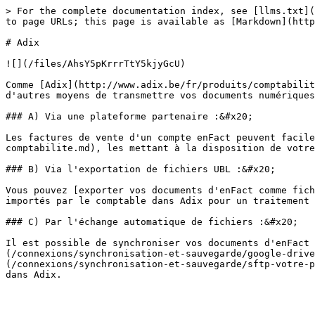
> For the complete documentation index, see [llms.txt](
to page URLs; this page is available as [Markdown](http
# Adix

![](/files/AhsY5pKrrrTtY5kjyGcU)

Comme [Adix](http://www.adix.be/fr/produits/comptabilit
d'autres moyens de transmettre vos documents numériques
### A) Via une plateforme partenaire :&#x20;

Les factures de vente d'un compte enFact peuvent facil
comptabilite.md), les mettant à la disposition de votre
### B) Via l'exportation de fichiers UBL :&#x20;

Vous pouvez [exporter vos documents d'enFact comme fich
importés par le comptable dans Adix pour un traitement 
### C) Par l'échange automatique de fichiers :&#x20;

Il est possible de synchroniser vos documents d'enFact 
(/connexions/synchronisation-et-sauvegarde/google-drive
(/connexions/synchronisation-et-sauvegarde/sftp-votre-p