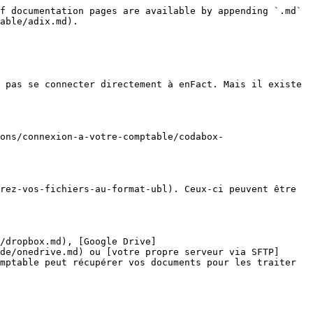
f documentation pages are available by appending `.md` 
able/adix.md).

 pas se connecter directement à enFact. Mais il existe 
ons/connexion-a-votre-comptable/codabox-
rez-vos-fichiers-au-format-ubl). Ceux-ci peuvent être 
/dropbox.md), [Google Drive]
de/onedrive.md) ou [votre propre serveur via SFTP]
mptable peut récupérer vos documents pour les traiter 