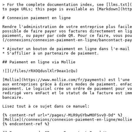
> For the complete documentation index, see [llms.txt](
to page URLs; this page is available as [Markdown](http
# Connexion paiement en ligne

Rendre l'administration de votre entreprise plus facile
possible de faire payer vos factures directement en lig
paiement, ou payer par code QR. Pour ce faire, vous pou
(/connexions/connexion-paiement-en-ligne/bancontact-pay
* Ajouter un bouton de paiement en ligne dans l'e-mail 
* S'affilier à un partenaire de paiement.

## Paiement en ligne via Mollie

![](/files/rRXOQduslXlr9eax1cQu)

[Mollie](https://www.mollie.com/fr/payments) est l'une 
aux entreprises grâce à divers modes de paiement. enFac
paiement. Le logiciel crée un ordre de paiement pour vo
redirigé vers enFact et le statut de la facture est imm
bancaire.

Lisez tout à ce sujet dans ce manuel:

{% content-ref url="/pages/-MiR9yGYbwMOFSvvD-Dd" %}

[Mollie](/connexions/connexion-paiement-en-ligne/mollie
{% endcontent-ref %}
