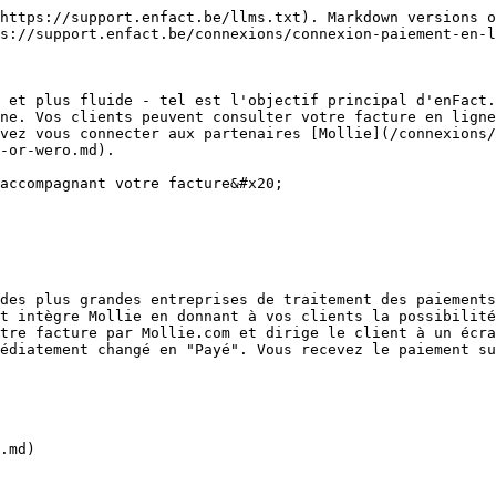
https://support.enfact.be/llms.txt). Markdown versions o
s://support.enfact.be/connexions/connexion-paiement-en-l
 et plus fluide - tel est l'objectif principal d'enFact.
ne. Vos clients peuvent consulter votre facture en ligne
vez vous connecter aux partenaires [Mollie](/connexions
-or-wero.md).

accompagnant votre facture&#x20;

des plus grandes entreprises de traitement des paiements
t intègre Mollie en donnant à vos clients la possibilité
tre facture par Mollie.com et dirige le client à un écra
édiatement changé en "Payé". Vous recevez le paiement su
.md)
